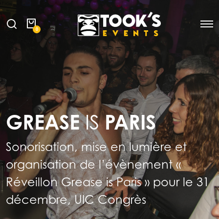
0
GREASE
IS
PARIS
Sonorisation, mise en lumière et
organisation de l’évènement «
Réveillon Grease is Paris » pour le 31
décembre, UIC Congrès